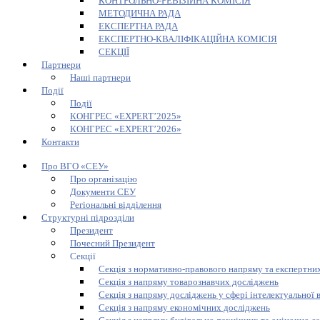
КОНТРОЛЬНО-РЕВІЗІЙНА КОМІСІЯ
МЕТОДИЧНА РАДА
ЕКСПЕРТНА РАДА
ЕКСПЕРТНО-КВАЛІФІКАЦІЙНА КОМІСІЯ
СЕКЦІЇ
Партнери
Наші партнери
Події
Події
КОНГРЕС «EXPERT’2025»
КОНГРЕС «EXPERT’2026»
Контакти
Про ВГО «СЕУ»
Про організацію
Документи СЕУ
Регіональні відділення
Структурні підрозділи
Президент
Почесний Президент
Секції
Секція з нормативно-правового напряму та експертних
Секція з напряму товарознавчих досліджень
Секція з напряму досліджень у сфері інтелектуальної 
Секція з напряму економічних досліджень