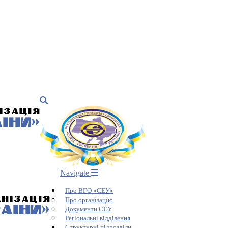
Navigate
Про ВГО «СЕУ»
Про організацію
Документи СЕУ
Регіональні відділення
Структурні підрозділи