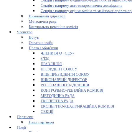
Секція з напряму будівельно-технічних та оціночно-з
Секція з напряму автотоварознавчих досліджень
Секція з напряму оцінки майна та майнових прав та пр
Виконавчий директор
Методична рада
Контрольно-ревізійна комісія
Членство
Вступ
Оплата онлайн
Права і обов’язки
ЧЛЕНИ ВГО «СЕУ»
З’ЇЗД
ПРАВЛІННЯ
ПРЕЗИДЕНТ СОЮЗУ
ВІЦЕ ПРЕЗИДЕНТИ СОЮЗУ
ВИКОНАВЧИЙ ДИРЕКТОР
РЕГІОНАЛЬНІ ВІДДІЛЕННЯ
КОНТРОЛЬНО-РЕВІЗІЙНА КОМІСІЯ
МЕТОДИЧНА РАДА
ЕКСПЕРТНА РАДА
ЕКСПЕРТНО-КВАЛІФІКАЦІЙНА КОМІСІЯ
СЕКЦІЇ
Партнери
Наші партнери
Події