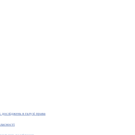
 досліджень в галузі права
власності