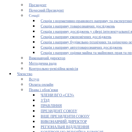
Президент
Почесний Президент
Секції
Секція з нормативно-правового напряму та експертних
Секція з напряму товарознавчих досліджень
Секція з напряму досліджень у сфері інтелектуальної 
Секція з напряму економічних досліджень
Секція з напряму будівельно-технічних та оціночно-з
Секція з напряму автотоварознавчих досліджень
Секція з напряму оцінки майна та майнових прав та пр
Виконавчий директор
Методична рада
Контрольно-ревізійна комісія
Членство
Вступ
Оплата онлайн
Права і обов’язки
ЧЛЕНИ ВГО «СЕУ»
З’ЇЗД
ПРАВЛІННЯ
ПРЕЗИДЕНТ СОЮЗУ
ВІЦЕ ПРЕЗИДЕНТИ СОЮЗУ
ВИКОНАВЧИЙ ДИРЕКТОР
РЕГІОНАЛЬНІ ВІДДІЛЕННЯ