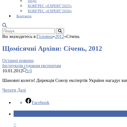
Події
КОНГРЕС «EXPERT’2025»
КОНГРЕС «EXPERT’2026»
Контакти
Ви знаходитесь в:
Головна
»
2012
»
Січень
Щомісячні Архіви:
Січень, 2012
Останні новини
Інструкція судовим експертам
10.01.2012
0
Шановні колеги! Дирекція Союзу експертів України нагадує вам
Читати Далі
Facebook
Календар новин
<