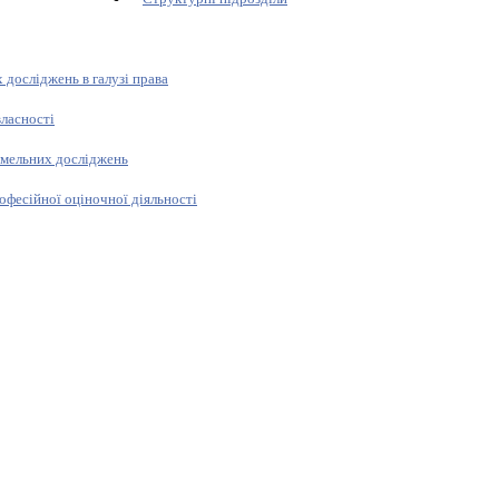
 досліджень в галузі права
власності
емельних досліджень
офесійної оціночної діяльності