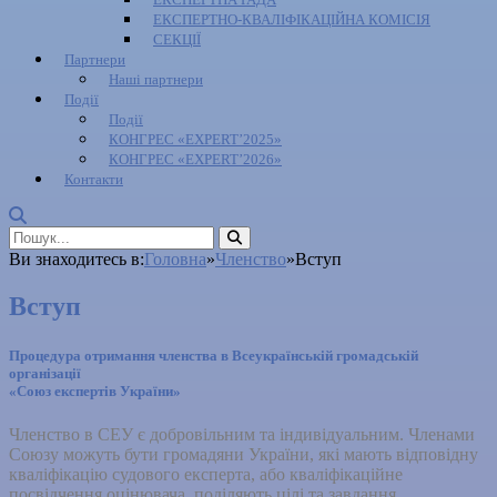
ЕКСПЕРТНО-КВАЛІФІКАЦІЙНА КОМІСІЯ
СЕКЦІЇ
Партнери
Наші партнери
Події
Події
КОНГРЕС «EXPERT’2025»
КОНГРЕС «EXPERT’2026»
Контакти
Ви знаходитесь в:
Головна
»
Членство
»
Вступ
Вступ
Процедура отримання членства в Всеукраїнській громадській
організації
«Союз експертів України»
Членство в СЕУ є добровільним та індивідуальним. Членами
Союзу можуть бути громадяни України, які мають відповідну
кваліфікацію судового експерта, або кваліфікаційне
посвідчення оцінювача, поділяють цілі та завдання