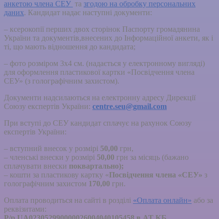
анкетою члена СЕУ
та
згодою на обробку персональних
даних
. Кандидат надає наступні документи:
– ксерокопії перших двох сторінок Паспорту громадянина
України та документів,внесених до Інформаційної анкети, як і
ті, що мають відношення до кандидата;
– фото розміром 3х4 см. (надається у електронному вигляді)
для оформлення пластикової картки «Посвідчення члена
СЕУ» (з голографічним захистом).
Документи надсилаються на електронну адресу Дирекції
Союзу експертів України:
centre.seu@gmail.com
При вступі до СЕУ кандидат сплачує на рахунок Союзу
експертів України:
– вступний внесок у розмірі
50,00
грн,
– членські внески у розмірі
50,00
грн за місяць (бажано
сплачувати внески
поквартально);
– кошти за пластикову картку «
Посвідчення члена «СЕУ»
з
голографічним захистом
170,00
грн.
Оплата проводиться на сайті в розділі
«Оплата онлайн»
або за
реквізитами:
Р/р
UA023052990000026004040105458
в
АТ КБ