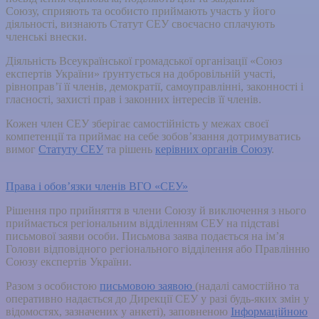
Союзу, сприяють та особисто приймають участь у його
діяльності, визнають Статут СЕУ своєчасно сплачують
членські внески.
Діяльність Всеукраїнської громадської організації «Союз
експертів України» ґрунтується на добровільній участі,
рівноправ’ї її членів, демократії, самоуправлінні, законності і
гласності, захисті прав і законних інтересів її членів.
Кожен член СЕУ зберігає самостійність у межах своєї
компетенції та приймає на себе зобов’язання дотримуватись
вимог
Статуту СЕУ
та рішень
керівних органів Союзу
.
Права і обов’язки членів ВГО «СЕУ»
Рішення про прийняття в члени Союзу й виключення з нього
приймається регіональним відділен­ням СЕУ на підставі
письмової заяви особи. Письмова заява подається на ім’я
Голови відповідного регіонального відділення або Правлінню
Союзу експертів України.
Разом з особистою
письмовою заявою
(надалі самостійно та
оперативно надається до Дирекції СЕУ у разі будь-яких змін у
відомостях, зазначених у анкеті), заповненою
Інформаційною