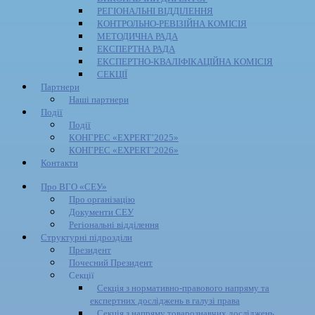
РЕГІОНАЛЬНІ ВІДДІЛЕННЯ
КОНТРОЛЬНО-РЕВІЗІЙНА КОМІСІЯ
МЕТОДИЧНА РАДА
ЕКСПЕРТНА РАДА
ЕКСПЕРТНО-КВАЛІФІКАЦІЙНА КОМІСІЯ
СЕКЦІЇ
Партнери
Наші партнери
Події
Події
КОНГРЕС «EXPERT’2025»
КОНГРЕС «EXPERT’2026»
Контакти
Про ВГО «СЕУ»
Про організацію
Документи СЕУ
Регіональні відділення
Структурні підрозділи
Президент
Почесний Президент
Секції
Секція з нормативно-правового напряму та
експертних досліджень в галузі права
Секція з напряму товарознавчих досліджень