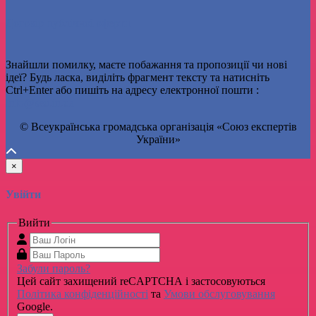
Договір публічної оферти
Знайшли помилку, маєте побажання та пропозиції чи нові
ідеї? Будь ласка, виділіть фрагмент тексту та натисніть
Ctrl+Enter або пишіть на адресу електронної пошти :
Info@seu.in.ua
© Всеукраїнська громадська організація «Союз експертів
України»
×
Увійти
Вийти
Забули пароль?
Цей сайт захищений reCAPTCHA і застосовуються
Політика конфіденційності
та
Умови обслуговування
Google.