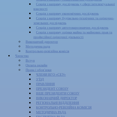
Секція з напряму досліджень у сфері інтелектуальної
власності
Секція з напряму економічних досліджень
Секція з напряму будівельно-технічних та оціночно-
земельних досліджень
Секція з напряму автотоварознавчих досліджень
Секція з напряму оцінки майна та майнових прав та
професійної оціночної діяльності
Виконавчий директор
Методична рада
Контрольно-ревізійна комісія
Членство
Вступ
Оплата онлайн
Права і обов’язки
ЧЛЕНИ ВГО «СЕУ»
З’ЇЗД
ПРАВЛІННЯ
ПРЕЗИДЕНТ СОЮЗУ
ВІЦЕ ПРЕЗИДЕНТИ СОЮЗУ
ВИКОНАВЧИЙ ДИРЕКТОР
РЕГІОНАЛЬНІ ВІДДІЛЕННЯ
КОНТРОЛЬНО-РЕВІЗІЙНА КОМІСІЯ
МЕТОДИЧНА РАДА
ЕКСПЕРТНА РАДА