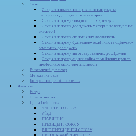
Секції
Секція з нормативно-правового напряму та
експертних досліджень в галузі права
Секція з напряму товарознавчих досліджень
Секція з напряму досліджень у сфері інтелектуальної
власності
Секція з напряму економічних досліджень
Секція з напряму будівельно-технічних та оціночно-
земельних досліджень
Секція з напряму автотоварознавчих досліджень
Секція з напряму оцінки майна та майнових прав та
професійної оціночної діяльності
Виконавчий директор
Методична рада
Контрольно-ревізійна комісія
Членство
Вступ
Оплата онлайн
Права і обов’язки
ЧЛЕНИ ВГО «СЕУ»
З’ЇЗД
ПРАВЛІННЯ
ПРЕЗИДЕНТ СОЮЗУ
ВІЦЕ ПРЕЗИДЕНТИ СОЮЗУ
ВИКОНАВЧИЙ ДИРЕКТОР