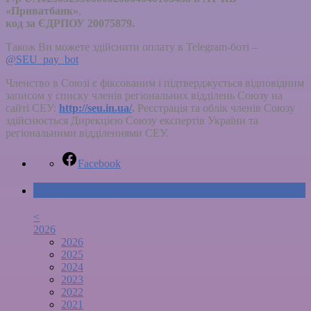
«Приватбанк»
,
код за ЄДРПОУ
20075879.
Також Ви можете здійснити оплату в Telegram-боті –
@SEU_pay_bot
Членство в Союзі є фіксованим і підтверджується відповідним
записом у списку членів регіональних відділень Союзу на
сайті СЕУ:
http://seu.in.ua/
.
Реєстрація та облік членів Союзу
здійснюється Дирекцією Союзу експертів України та
регіональними відділеннями СЕУ.
Facebook
Календар новин
<
2026
2026
2025
2024
2023
2022
2021