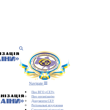
Navigate
Про ВГО «СЕУ»
Про організацію
Документи СЕУ
Регіональні відділення
Структурні підрозділи