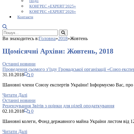
Події
КОНГРЕС «EXPERT’2025»
КОНГРЕС «EXPERT’2026»
Контакти
Ви знаходитесь в:
Головна
»
2018
»
Жовтень
Щомісячні Архіви:
Жовтень, 2018
Останні новини
Проведення сьомого з’їзду Громадської організації «Союз експе
31.10.2018
0
Шановні члени Союзу експертів України! Інформуємо Вас, про 
Читати Далі
Останні новини
Рецензування Звітів з оцінки для цілей оподаткування
02.10.2018
0
Шановні колеги, Фонд державного майна України листом від 12.
Читати Далі