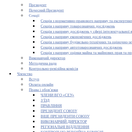
Президент
Почесний Президент
Секції
Секція з нормативно-правового напряму та експертних
Секція з напряму товарознавчих досліджень
Секція з напряму досліджень у сфері інтелектуальної 
Секція з напряму економічних досліджень
Секція з напряму будівельно-технічних та оціночно-з
Секція з напряму автотоварознавчих досліджень
Секція з напряму оцінки майна та майнових прав та пр
Виконавчий директор
Методична рада
Контрольно-ревізійна комісія
Членство
Вступ
Оплата онлайн
Права і обов’язки
ЧЛЕНИ ВГО «СЕУ»
З’ЇЗД
ПРАВЛІННЯ
ПРЕЗИДЕНТ СОЮЗУ
ВІЦЕ ПРЕЗИДЕНТИ СОЮЗУ
ВИКОНАВЧИЙ ДИРЕКТОР
РЕГІОНАЛЬНІ ВІДДІЛЕННЯ