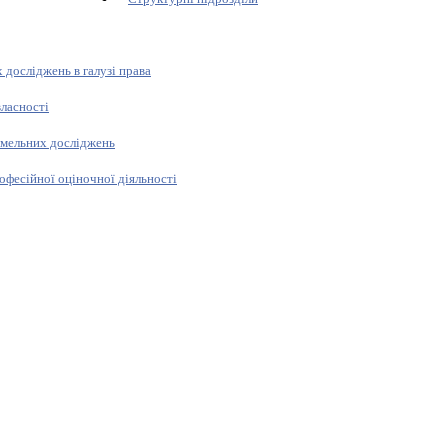
 досліджень в галузі права
власності
емельних досліджень
офесійної оціночної діяльності