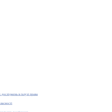
 досліджень в галузі права
власності