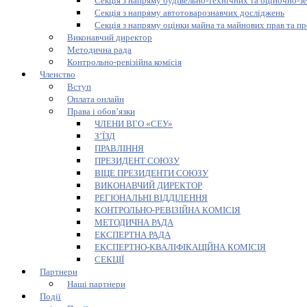
Секція з напряму будівельно-технічних та оціночно-з
Секція з напряму автотоварознавчих досліджень
Секція з напряму оцінки майна та майнових прав та пр
Виконавчий директор
Методична рада
Контрольно-ревізійна комісія
Членство
Вступ
Оплата онлайн
Права і обов’язки
ЧЛЕНИ ВГО «СЕУ»
З’ЇЗД
ПРАВЛІННЯ
ПРЕЗИДЕНТ СОЮЗУ
ВІЦЕ ПРЕЗИДЕНТИ СОЮЗУ
ВИКОНАВЧИЙ ДИРЕКТОР
РЕГІОНАЛЬНІ ВІДДІЛЕННЯ
КОНТРОЛЬНО-РЕВІЗІЙНА КОМІСІЯ
МЕТОДИЧНА РАДА
ЕКСПЕРТНА РАДА
ЕКСПЕРТНО-КВАЛІФІКАЦІЙНА КОМІСІЯ
СЕКЦІЇ
Партнери
Наші партнери
Події