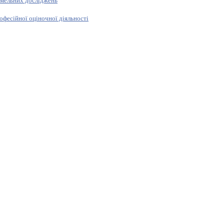
емельних досліджень
офесійної оціночної діяльності