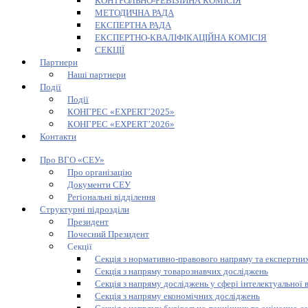
КОНТРОЛЬНО-РЕВІЗІЙНА КОМІСІЯ
МЕТОДИЧНА РАДА
ЕКСПЕРТНА РАДА
ЕКСПЕРТНО-КВАЛІФІКАЦІЙНА КОМІСІЯ
СЕКЦІЇ
Партнери
Наші партнери
Події
Події
КОНГРЕС «EXPERT’2025»
КОНГРЕС «EXPERT’2026»
Контакти
Про ВГО «СЕУ»
Про організацію
Документи СЕУ
Регіональні відділення
Структурні підрозділи
Президент
Почесний Президент
Секції
Секція з нормативно-правового напряму та експертних
Секція з напряму товарознавчих досліджень
Секція з напряму досліджень у сфері інтелектуальної 
Секція з напряму економічних досліджень