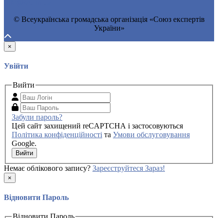
Info@seu.in.ua
© Всеукраїнська громадська організація «Союз експертів
України»
×
Увійти
Вийти
Забули пароль?
Цей сайт захищений reCAPTCHA і застосовуються
Політика конфіденційності
та
Умови обслуговування
Google.
Вийти
Немає облікового запису?
Зареєструйтеся Зараз!
×
Відновити Пароль
Відновити Пароль