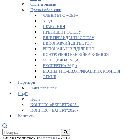
Оплата онлайн
Права і обов’язки
ЧЛЕНИ ВГО «СЕУ»
З’ЇЗД
ПРАВЛІННЯ
ПРЕЗИДЕНТ СОЮЗУ
ВІЦЕ ПРЕЗИДЕНТИ СОЮЗУ
ВИКОНАВЧИЙ ДИРЕКТОР
РЕГІОНАЛЬНІ ВІДДІЛЕННЯ
КОНТРОЛЬНО-РЕВІЗІЙНА КОМІСІЯ
МЕТОДИЧНА РАДА
ЕКСПЕРТНА РАДА
ЕКСПЕРТНО-КВАЛІФІКАЦІЙНА КОМІСІЯ
СЕКЦІЇ
Партнери
Наші партнери
Події
Події
КОНГРЕС «EXPERT’2025»
КОНГРЕС «EXPERT’2026»
Контакти
Ви знаходитесь в:
Головна
»
2014