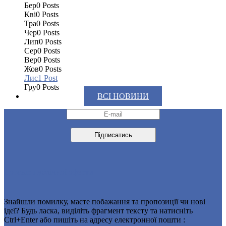
Бер
0
Posts
Кві
0
Posts
Тра
0
Posts
Чер
0
Posts
Лип
0
Posts
Сер
0
Posts
Вер
0
Posts
Жов
0
Posts
Лис
1
Post
Гру
0
Posts
ВСІ НОВИНИ
Договір публічної оферти
Знайшли помилку, маєте побажання та пропозиції чи нові
ідеї? Будь ласка, виділіть фрагмент тексту та натисніть
Ctrl+Enter або пишіть на адресу електронної пошти :