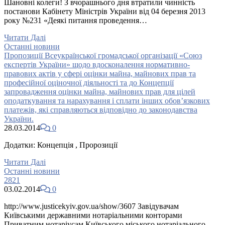
Шановні колеги! З вчорашнього дня втратили чинність
постанови Кабінету Міністрів України від 04 березня 2013
року №231 «Деякі питання проведення…
Читати Далі
Останні новини
Пропозиції Всеукраїнської громадської організації «Союз
експертів України» щодо вдосконалення нормативно-
правових актів у сфері оцінки майна, майнових прав та
професійної оціночної діяльності та до Концепції
запровадження оцінки майна, майнових прав для цілей
оподаткування та нарахування і сплати інших обов’язкових
платежів, які справляються відповідно до законодавства
України.
28.03.2014
0
Додатки: Концепція , Пророзиції
Читати Далі
Останні новини
2821
03.02.2014
0
http://www.justicekyiv.gov.ua/show/3607 Завідувачам
Київськими державними нотаріальними конторами
Приватним нотаріусам Київського міського нотаріального