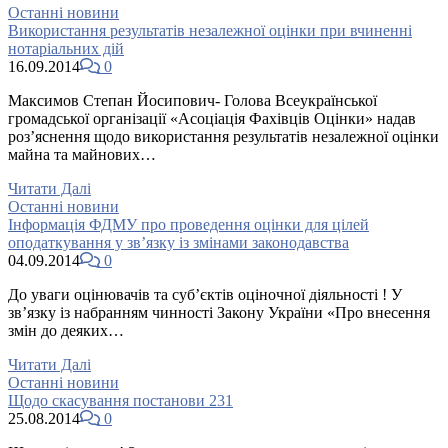
Останні новини
Використання результатів незалежної оцінки при вчиненні
нотаріальних дій
16.09.2014
0
Максимов Степан Йосипович- Голова Всеукраїнської
громадської організації «Асоціація Фахівців Оцінки» надав
роз’яснення щодо використання результатів незалежної оцінки
майна та майнових…
Читати Далі
Останні новини
Інформація ФДМУ про проведення оцінки для цілей
оподаткування у зв’язку із змінами законодавства
04.09.2014
0
До уваги оцінювачів та суб’єктів оціночної діяльності ! У
зв’язку із набранням чинності Закону України «Про внесення
змін до деяких…
Читати Далі
Останні новини
Щодо скасування постанови 231
25.08.2014
0