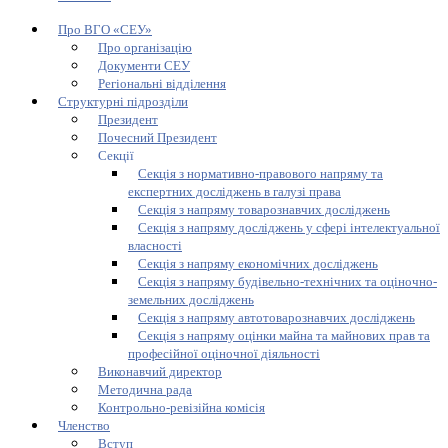
Про ВГО «СЕУ»
Про організацію
Документи СЕУ
Регіональні відділення
Структурні підрозділи
Президент
Почесний Президент
Секції
Секція з нормативно-правового напряму та
експертних досліджень в галузі права
Секція з напряму товарознавчих досліджень
Секція з напряму досліджень у сфері інтелектуальної
власності
Секція з напряму економічних досліджень
Секція з напряму будівельно-технічних та оціночно-
земельних досліджень
Секція з напряму автотоварознавчих досліджень
Секція з напряму оцінки майна та майнових прав та
професійної оціночної діяльності
Виконавчий директор
Методична рада
Контрольно-ревізійна комісія
Членство
Вступ