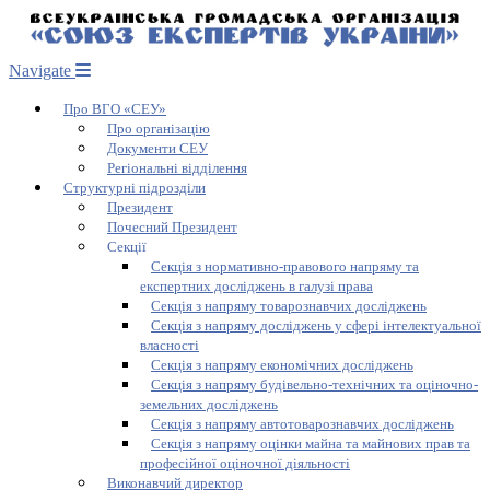
Navigate
Про ВГО «СЕУ»
Про організацію
Документи СЕУ
Регіональні відділення
Структурні підрозділи
Президент
Почесний Президент
Секції
Секція з нормативно-правового напряму та
експертних досліджень в галузі права
Секція з напряму товарознавчих досліджень
Секція з напряму досліджень у сфері інтелектуальної
власності
Секція з напряму економічних досліджень
Секція з напряму будівельно-технічних та оціночно-
земельних досліджень
Секція з напряму автотоварознавчих досліджень
Секція з напряму оцінки майна та майнових прав та
професійної оціночної діяльності
Виконавчий директор