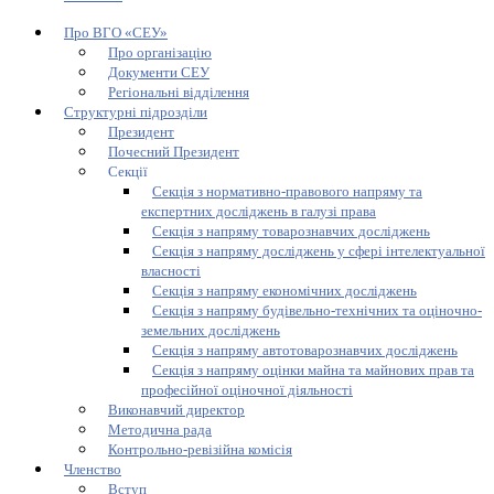
Про ВГО «СЕУ»
Про організацію
Документи СЕУ
Регіональні відділення
Структурні підрозділи
Президент
Почесний Президент
Секції
Секція з нормативно-правового напряму та
експертних досліджень в галузі права
Секція з напряму товарознавчих досліджень
Секція з напряму досліджень у сфері інтелектуальної
власності
Секція з напряму економічних досліджень
Секція з напряму будівельно-технічних та оціночно-
земельних досліджень
Секція з напряму автотоварознавчих досліджень
Секція з напряму оцінки майна та майнових прав та
професійної оціночної діяльності
Виконавчий директор
Методична рада
Контрольно-ревізійна комісія
Членство
Вступ