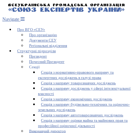
Navigate
Про ВГО «СЕУ»
Про організацію
Документи СЕУ
Регіональні відділення
Структурні підрозділи
Президент
Почесний Президент
Секції
Секція з нормативно-правового напряму та
експертних досліджень в галузі права
Секція з напряму товарознавчих досліджень
Секція з напряму досліджень у сфері інтелектуальної
власності
Секція з напряму економічних досліджень
Секція з напряму будівельно-технічних та оціночно-
земельних досліджень
Секція з напряму автотоварознавчих досліджень
Секція з напряму оцінки майна та майнових прав та
професійної оціночної діяльності
Виконавчий директор