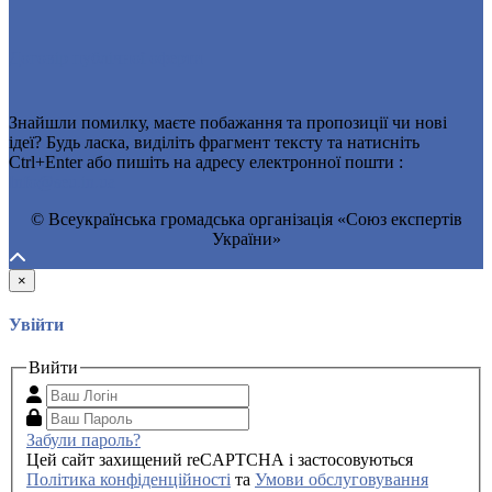
Договір публічної оферти
Знайшли помилку, маєте побажання та пропозиції чи нові
ідеї? Будь ласка, виділіть фрагмент тексту та натисніть
Ctrl+Enter або пишіть на адресу електронної пошти :
Info@seu.in.ua
© Всеукраїнська громадська організація «Союз експертів
України»
×
Увійти
Вийти
Забули пароль?
Цей сайт захищений reCAPTCHA і застосовуються
Політика конфіденційності
та
Умови обслуговування