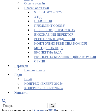
Оплата онлайн
Права і обов’язки
ЧЛЕНИ ВГО «СЕУ»
З’ЇЗД
ПРАВЛІННЯ
ПРЕЗИДЕНТ СОЮЗУ
ВІЦЕ ПРЕЗИДЕНТИ СОЮЗУ
ВИКОНАВЧИЙ ДИРЕКТОР
РЕГІОНАЛЬНІ ВІДДІЛЕННЯ
КОНТРОЛЬНО-РЕВІЗІЙНА КОМІСІЯ
МЕТОДИЧНА РАДА
ЕКСПЕРТНА РАДА
ЕКСПЕРТНО-КВАЛІФІКАЦІЙНА КОМІСІЯ
СЕКЦІЇ
Партнери
Наші партнери
Події
Події
КОНГРЕС «EXPERT’2025»
КОНГРЕС «EXPERT’2026»
Контакти
Ви знаходитесь в:
Головна
»
2019
»
Листопад