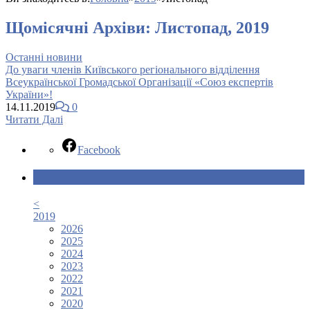
Щомісячні Архіви:
Листопад, 2019
Останні новини
До уваги членів Київського регіонального відділення
Всеукраїнської Громадської Організації «Союз експертів
України»!
14.11.2019
0
Читати Далі
Facebook
Календар новин
<
2019
2026
2025
2024
2023
2022
2021
2020