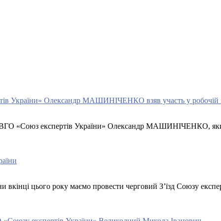
пертів України» Олександр МАШИНІЧЕНКО взяв участь у робочі
ення ВГО «Союз експертів України» Олександр МАШИНІЧЕНКО, як
раїни
ни вкінці цього року маємо провести черговий З’їзд Союзу екс
ГО «Союзу експертів України» Великодний Микола Іванович