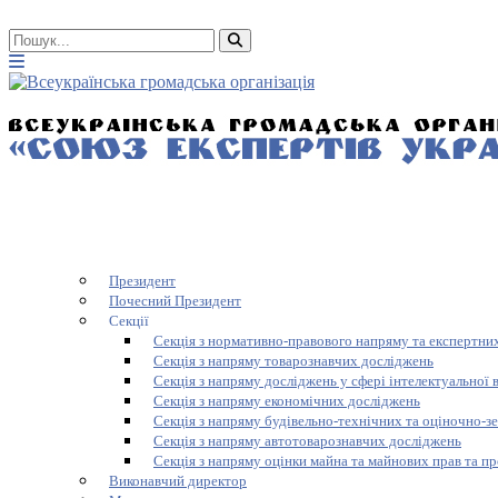
Президент
Почесний Президент
Секції
Секція з нормативно-правового напряму та експертних
Секція з напряму товарознавчих досліджень
Секція з напряму досліджень у сфері інтелектуальної 
Секція з напряму економічних досліджень
Секція з напряму будівельно-технічних та оціночно-з
Секція з напряму автотоварознавчих досліджень
Секція з напряму оцінки майна та майнових прав та пр
Виконавчий директор