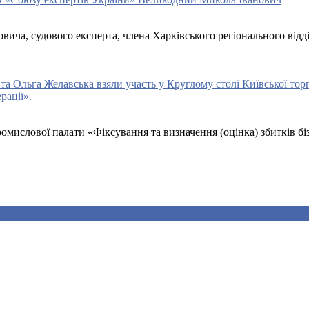
вича, судового експерта, члена Харківського регіонального від
а Ольга Желавська взяли участь у Круглому столі Київської тор
рації».
промислової палати «Фіксування та визначення (оцінка) збитків 