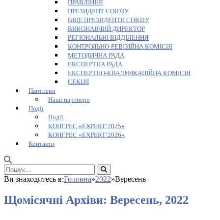
ПРАВЛІННЯ
ПРЕЗИДЕНТ СОЮЗУ
ВІЦЕ ПРЕЗИДЕНТИ СОЮЗУ
ВИКОНАВЧИЙ ДИРЕКТОР
РЕГІОНАЛЬНІ ВІДДІЛЕННЯ
КОНТРОЛЬНО-РЕВІЗІЙНА КОМІСІЯ
МЕТОДИЧНА РАДА
ЕКСПЕРТНА РАДА
ЕКСПЕРТНО-КВАЛІФІКАЦІЙНА КОМІСІЯ
СЕКЦІЇ
Партнери
Наші партнери
Події
Події
КОНГРЕС «EXPERT’2025»
КОНГРЕС «EXPERT’2026»
Контакти
Ви знаходитесь в:
Головна
»
2022
»
Вересень
Щомісячні Архіви:
Вересень, 2022