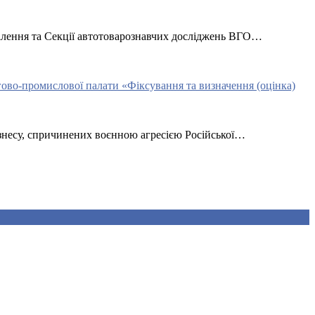
ділення та Секції автотоварознавчих досліджень ВГО…
гово-промислової палати «Фіксування та визначення (оцінка)
бізнесу, спричинених воєнною агресією Російської…