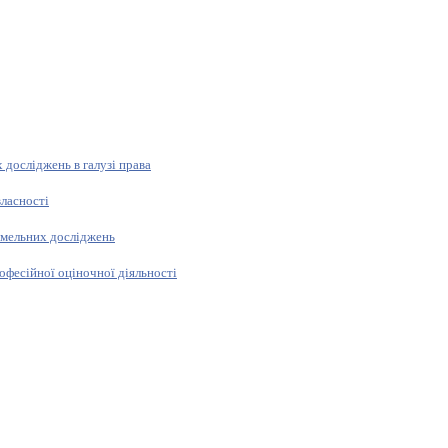
 досліджень в галузі права
власності
емельних досліджень
офесійної оціночної діяльності