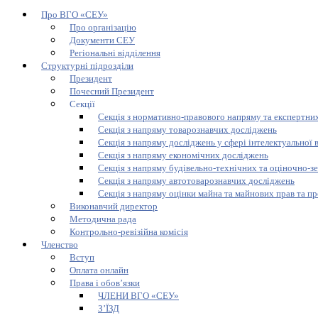
Про ВГО «СЕУ»
Про організацію
Документи СЕУ
Регіональні відділення
Структурні підрозділи
Президент
Почесний Президент
Секції
Секція з нормативно-правового напряму та експертних
Секція з напряму товарознавчих досліджень
Секція з напряму досліджень у сфері інтелектуальної 
Секція з напряму економічних досліджень
Секція з напряму будівельно-технічних та оціночно-з
Секція з напряму автотоварознавчих досліджень
Секція з напряму оцінки майна та майнових прав та пр
Виконавчий директор
Методична рада
Контрольно-ревізійна комісія
Членство
Вступ
Оплата онлайн
Права і обов’язки
ЧЛЕНИ ВГО «СЕУ»
З’ЇЗД