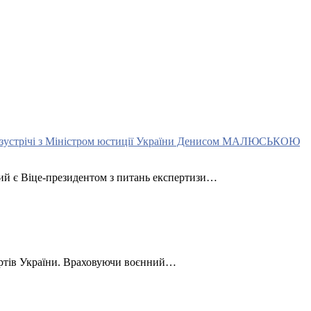
й зустрічі з Міністром юстиції України Денисом МАЛЮСЬКОЮ
ий є Віце-президентом з питань експертизи…
пертів України. Враховуючи воєнний…