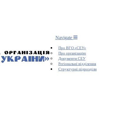
Navigate
Про ВГО «СЕУ»
Про організацію
Документи СЕУ
Регіональні відділення
Структурні підрозділи