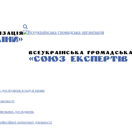
 досліджень в галузі права
власності
емельних досліджень
офесійної оціночної діяльності