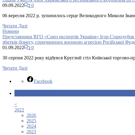
09.09.2022
0
06 вересня 2022 р. зупинилось серце Великодного Миколи Івано
Читати Далі
Новини
Представники ВГО «Союз експертів України» Ігор Стародубов т
збитків бізнесу, спричинених воєнною агресією Російської Феде
01.09.2022
0
30 серпня 2022 року відбувся Круглий стіл Київської торгово-
Читати Далі
Facebook
Календар новин
<
2022
2026
2025
2024
2023