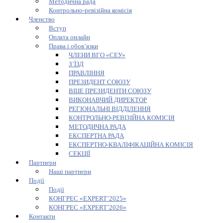
Методична рада
Контрольно-ревізійна комісія
Членство
Вступ
Оплата онлайн
Права і обов’язки
ЧЛЕНИ ВГО «СЕУ»
З’ЇЗД
ПРАВЛІННЯ
ПРЕЗИДЕНТ СОЮЗУ
ВІЦЕ ПРЕЗИДЕНТИ СОЮЗУ
ВИКОНАВЧИЙ ДИРЕКТОР
РЕГІОНАЛЬНІ ВІДДІЛЕННЯ
КОНТРОЛЬНО-РЕВІЗІЙНА КОМІСІЯ
МЕТОДИЧНА РАДА
ЕКСПЕРТНА РАДА
ЕКСПЕРТНО-КВАЛІФІКАЦІЙНА КОМІСІЯ
СЕКЦІЇ
Партнери
Наші партнери
Події
Події
КОНГРЕС «EXPERT’2025»
КОНГРЕС «EXPERT’2026»
Контакти