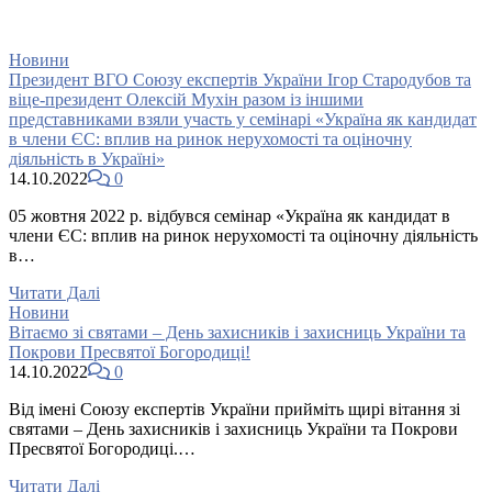
Новини
Президент ВГО Союзу експертів України Ігор Стародубов та
віце-президент Олексій Мухін разом із іншими
представниками взяли участь у семінарі «Україна як кандидат
в члени ЄС: вплив на ринок нерухомості та оціночну
діяльність в Україні»
14.10.2022
0
05 жовтня 2022 р. відбувся семінар «Україна як кандидат в
члени ЄС: вплив на ринок нерухомості та оціночну діяльність
в…
Читати Далі
Новини
Вітаємо зі святами – День захисників і захисниць України та
Покрови Пресвятої Богородиці!
14.10.2022
0
Від імені Союзу експертів України прийміть щирі вітання зі
святами – День захисників і захисниць України та Покрови
Пресвятої Богородиці.…
Читати Далі