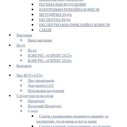
РЕГІОНАЛЬНІ ВІДДІЛЕННЯ
КОНТРОЛЬНО-РЕВІЗІЙНА КОМІСІЯ
МЕТОДИЧНА РАДА
ЕКСПЕРТНА РАДА
ЕКСПЕРТНО-КВАЛІФІКАЦІЙНА КОМІСІЯ
СЕКЦІЇ
Партнери
Наші партнери
Події
Події
КОНГРЕС «EXPERT’2025»
КОНГРЕС «EXPERT’2026»
Контакти
Про ВГО «СЕУ»
Про організацію
Документи СЕУ
Регіональні відділення
Структурні підрозділи
Президент
Почесний Президент
Секції
Секція з нормативно-правового напряму та
експертних досліджень в галузі права
Секція з напряму товарознавчих досліджень