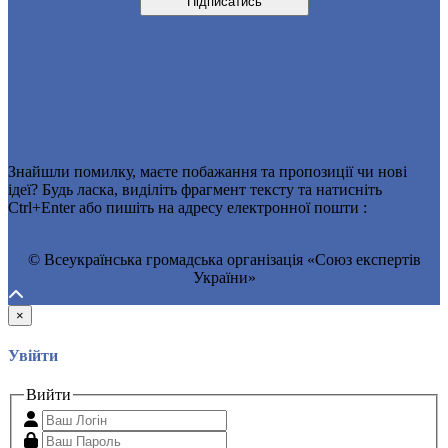
Договір публічної оферти
Знайшли помилку, маєте побажання та пропозиції чи нові
ідеї? Будь ласка, виділіть фрагмент тексту та натисніть
Ctrl+Enter або пишіть на адресу електронної пошти :
Info@seu.in.ua
© Всеукраїнська громадська організація «Союз експертів
України»
×
Увійти
Вийти