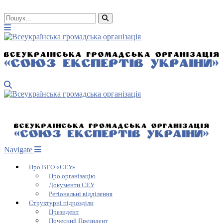
Navigate
Про ВГО «СЕУ»
Про організацію
Документи СЕУ
Регіональні відділення
Структурні підрозділи
Президент
Почесний Президент