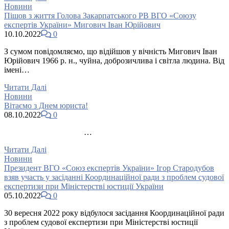
Новини
Пішов з життя Голова Закарпатського РВ ВГО «Союзу
експертів України» Мигович Іван Юрійович
10.10.2022
0
З сумом повідомляємо, що відійшов у вічність Мигович Іван
Юрійович 1966 р. н., чуйна, доброзичлива і світла людина. Від
імені…
Читати Далі
Новини
Вітаємо з Днем юриста!
08.10.2022
0
…
Читати Далі
Новини
Президент ВГО «Союз експертів України» Ігор Стародубов
взяв участь у засіданні Координаційної ради з проблем судової
експертизи при Міністерстві юстиції України
05.10.2022
0
30 вересня 2022 року відбулося засідання Координаційної ради
з проблем судової експертизи при Міністерстві юстиції