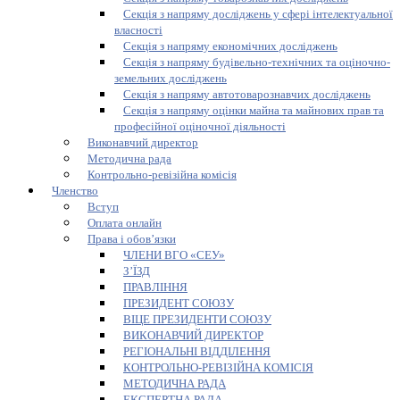
Секція з напряму досліджень у сфері інтелектуальної
власності
Секція з напряму економічних досліджень
Секція з напряму будівельно-технічних та оціночно-
земельних досліджень
Секція з напряму автотоварознавчих досліджень
Секція з напряму оцінки майна та майнових прав та
професійної оціночної діяльності
Виконавчий директор
Методична рада
Контрольно-ревізійна комісія
Членство
Вступ
Оплата онлайн
Права і обов’язки
ЧЛЕНИ ВГО «СЕУ»
З’ЇЗД
ПРАВЛІННЯ
ПРЕЗИДЕНТ СОЮЗУ
ВІЦЕ ПРЕЗИДЕНТИ СОЮЗУ
ВИКОНАВЧИЙ ДИРЕКТОР
РЕГІОНАЛЬНІ ВІДДІЛЕННЯ
КОНТРОЛЬНО-РЕВІЗІЙНА КОМІСІЯ
МЕТОДИЧНА РАДА
ЕКСПЕРТНА РАДА