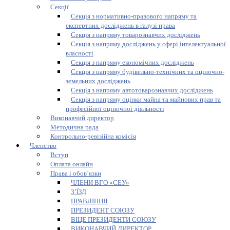
Секції
Секція з нормативно-правового напряму та
експертних досліджень в галузі права
Секція з напряму товарознавчих досліджень
Секція з напряму досліджень у сфері інтелектуальної
власності
Секція з напряму економічних досліджень
Секція з напряму будівельно-технічних та оціночно-
земельних досліджень
Секція з напряму автотоварознавчих досліджень
Секція з напряму оцінки майна та майнових прав та
професійної оціночної діяльності
Виконавчий директор
Методична рада
Контрольно-ревізійна комісія
Членство
Вступ
Оплата онлайн
Права і обов’язки
ЧЛЕНИ ВГО «СЕУ»
З’ЇЗД
ПРАВЛІННЯ
ПРЕЗИДЕНТ СОЮЗУ
ВІЦЕ ПРЕЗИДЕНТИ СОЮЗУ
ВИКОНАВЧИЙ ДИРЕКТОР