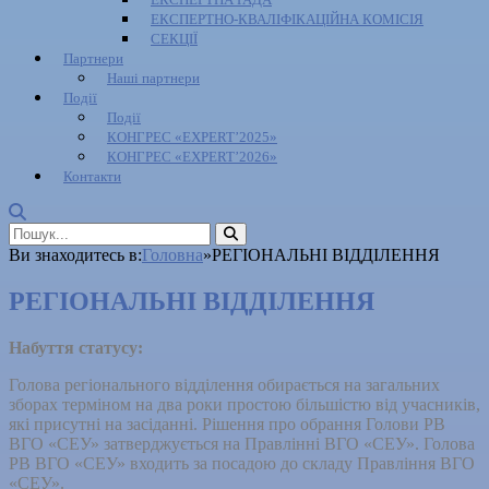
ЕКСПЕРТНО-КВАЛІФІКАЦІЙНА КОМІСІЯ
СЕКЦІЇ
Партнери
Наші партнери
Події
Події
КОНГРЕС «EXPERT’2025»
КОНГРЕС «EXPERT’2026»
Контакти
Ви знаходитесь в:
Головна
»
РЕГІОНАЛЬНІ ВІДДІЛЕННЯ
РЕГІОНАЛЬНІ ВІДДІЛЕННЯ
Набуття статусу:
Голова регіонального відділення обирається на загальних
зборах терміном на два роки простою більшістю від учасників,
які присутні на засіданні. Рішення про обрання Голови РВ
ВГО «СЕУ» затверджується на Правлінні ВГО «СЕУ». Голова
РВ ВГО «СЕУ» входить за посадою до складу Правління ВГО
«СЕУ».