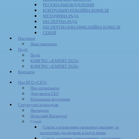
РЕГІОНАЛЬНІ ВІДДІЛЕННЯ
КОНТРОЛЬНО-РЕВІЗІЙНА КОМІСІЯ
МЕТОДИЧНА РАДА
ЕКСПЕРТНА РАДА
ЕКСПЕРТНО-КВАЛІФІКАЦІЙНА КОМІСІЯ
СЕКЦІЇ
Партнери
Наші партнери
Події
Події
КОНГРЕС «EXPERT’2025»
КОНГРЕС «EXPERT’2026»
Контакти
Про ВГО «СЕУ»
Про організацію
Документи СЕУ
Регіональні відділення
Структурні підрозділи
Президент
Почесний Президент
Секції
Секція з нормативно-правового напряму та
експертних досліджень в галузі права
Секція з напряму товарознавчих досліджень