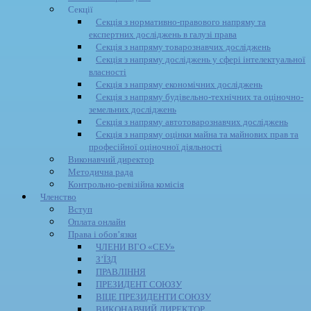
Секції
Секція з нормативно-правового напряму та
експертних досліджень в галузі права
Секція з напряму товарознавчих досліджень
Секція з напряму досліджень у сфері інтелектуальної
власності
Секція з напряму економічних досліджень
Секція з напряму будівельно-технічних та оціночно-
земельних досліджень
Секція з напряму автотоварознавчих досліджень
Секція з напряму оцінки майна та майнових прав та
професійної оціночної діяльності
Виконавчий директор
Методична рада
Контрольно-ревізійна комісія
Членство
Вступ
Оплата онлайн
Права і обов’язки
ЧЛЕНИ ВГО «СЕУ»
З’ЇЗД
ПРАВЛІННЯ
ПРЕЗИДЕНТ СОЮЗУ
ВІЦЕ ПРЕЗИДЕНТИ СОЮЗУ
ВИКОНАВЧИЙ ДИРЕКТОР