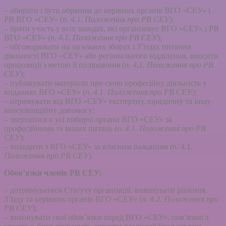
– обирати і бути обраним до керівних органів ВГО «СЕУ» і
РВ ВГО «СЕУ» (
п. 4.1. Положення про РВ СЕУ
);
– брати участь у всіх заходах, які організовує ВГО «СЕУ» і РВ
ВГО «СЕУ» (
п. 4.1. Положення про РВ СЕУ
);
– обговорювати на загальних зборах і З’їздах питання
діяльності ВГО «СЕУ» або регіонального відділення, вносити
пропозиції з метою її поліпшення (
п. 4.1. Положення про РВ
СЕУ
);
– публікувати матеріали про свою професійну діяльність у
виданнях ВГО «СЕУ» (
п. 4.1. Положення про РВ СЕУ
);
– отримувати від ВГО «СЕУ» експертну, юридичну та іншу
консультаційну допомогу;
– звертатися в усі виборчі органи ВГО «СЕУ» за
професійними та інших питань (
п. 4.1. Положення про РВ
СЕУ
);
– виходити з ВГО «СЕУ» за власним бажанням (
п. 4.1.
Положення про РВ СЕУ
).
Обов’язки членів РВ СЕУ:
– дотримуватися Статуту організації, виконувати рішення
З’їзду та керівних органів ВГО «СЕУ» (
п. 4.2. Положення про
РВ СЕУ
);
– виконувати свої обов’язки перед ВГО «СЕУ», пов’язані з