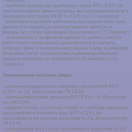
Статуту
);
– приймати рішення про прийняття в члени ВГО «СЕУ» на
підставі письмової заяви вступника, яке направляється на ім’я
Президента або Голови РВ ВГО «СЕУ» (
п.3.2. Статуту
);
– регіональні відділення здійснюють відповідний облік своєї
діяльності та надають до Дирекції щорічну звітність за
формою та у строки затверджені Правлінням (
п.5.7 Статуту
);
– за досягнення у професійній діяльності, активну участь у
роботі Союзу члени можуть представлятися до нагород,
почесних звань та заохочувальних відзнак Союзу за рішенням
Правління Союзу та відповідним поданням регіональних
відділень відповідно до затвердженого Положення (
п.3.6
Статуту
).
Повноваження загальних зборів:
– визначення пріоритетних напрямків діяльності РВ ВГО
«СЕУ» (
п. 5.6. Положення про РВ СЕУ
);
– затвердження планів діяльності РВ СЕУ (
п. 5.6. Положення
про РВ СЕУ
);
– обрання Голови, заступника голови та секретаря відділення,
представників в Експертну раду ВГО «СЕУ», що
представляють регіональне відділення (
п. 5.6. Положення про
РВ СЕУ
);
– затвердження звіту Голови регіонального відділення (
п. 5.6.