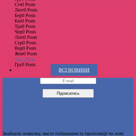
Січ
0
Posts
Лют
0
Posts
Бер
0
Posts
Кві
0
Posts
Тра
0
Posts
Чер
0
Posts
Лип
0
Posts
Сер
0
Posts
Вер
0
Posts
Жов
0
Posts
Лис
1
Post
Гру
0
Posts
ВСІ НОВИНИ
Договір публічної оферти
Знайшли помилку, маєте побажання та пропозиції чи нові