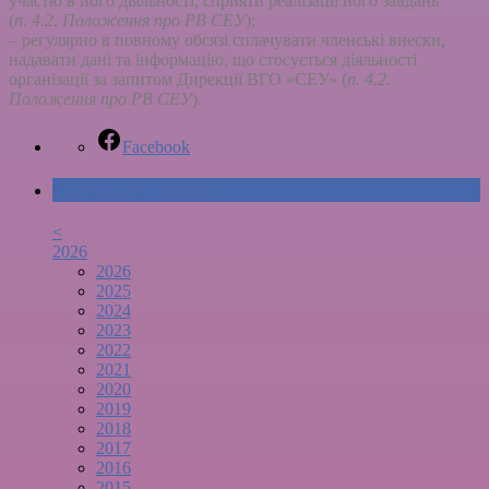
участю в його діяльності, сприяти реалізації його завдань
(
п. 4.2. Положення про РВ СЕУ
);
– регулярно в повному обсязі сплачувати членські внески,
надавати дані та інформацію, що стосується діяльності
організації за запитом Дирекції ВГО «СЕУ» (
п. 4.2.
Положення про РВ СЕУ
).
Facebook
Календар новин
<
2026
2026
2025
2024
2023
2022
2021
2020
2019
2018
2017
2016
2015