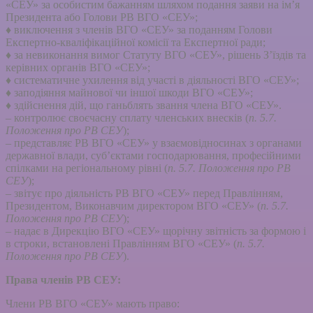
«СЕУ» за особистим бажанням шляхом подання заяви на ім’я
Президента або Голови РВ ВГО «СЕУ»;
♦ виключення з членів ВГО «СЕУ» за поданням Голови
Експертно-кваліфікаційної комісії та Експертної ради;
♦ за невиконання вимог Статуту ВГО «СЕУ», рішень З’їздів та
керівних органів ВГО «СЕУ»;
♦ систематичне ухилення від участі в діяльності ВГО «СЕУ»;
♦ заподіяння майнової чи іншої шкоди ВГО «СЕУ»;
♦ здійснення дій, що ганьблять звання члена ВГО «СЕУ».
– контролює своєчасну сплату членських внесків (
п. 5.7.
Положення про РВ СЕУ
);
– представляє РВ ВГО «СЕУ» у взаємовідносинах з органами
державної влади, суб’єктами господарювання, професійними
спілками на регіональному рівні (
п. 5.7. Положення про РВ
СЕУ
);
– звітує про діяльність РВ ВГО «СЕУ» перед Правлінням,
Президентом, Виконавчим директором ВГО «СЕУ» (
п. 5.7.
Положення про РВ СЕУ
);
– надає в Дирекцію ВГО «СЕУ» щорічну звітність за формою і
в строки, встановлені Правлінням ВГО «СЕУ» (
п. 5.7.
Положення про РВ СЕУ
).
Права членів РВ СЕУ:
Члени РВ ВГО «СЕУ» мають право: