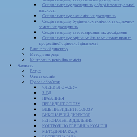
Секція з напряму досліджень у сфері інтелектуальної
власності
Секція з напряму економічних досліджень
Секція з напряму будівельно-технічних та оціночно-
земельних досліджень
Секція з напряму автотоварознавчих досліджень
Секція з напряму оцінки майна та майнових прав та
професійної оціночної діяльності
Виконавчий директор
Методична рада
Контрольно-ревізійна комісія
Членство
Вступ
Оплата онлайн
Права і обов’язки
ЧЛЕНИ ВГО «СЕУ»
З’ЇЗД
ПРАВЛІННЯ
ПРЕЗИДЕНТ СОЮЗУ
ВІЦЕ ПРЕЗИДЕНТИ СОЮЗУ
ВИКОНАВЧИЙ ДИРЕКТОР
РЕГІОНАЛЬНІ ВІДДІЛЕННЯ
КОНТРОЛЬНО-РЕВІЗІЙНА КОМІСІЯ
МЕТОДИЧНА РАДА
ЕКСПЕРТНА РАДА