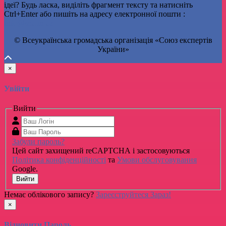
ідеї? Будь ласка, виділіть фрагмент тексту та натисніть
Ctrl+Enter або пишіть на адресу електронної пошти :
Info@seu.in.ua
© Всеукраїнська громадська організація «Союз експертів
України»
×
Увійти
Вийти
Забули пароль?
Цей сайт захищений reCAPTCHA і застосовуються
Політика конфіденційності
та
Умови обслуговування
Google.
Вийти
Немає облікового запису?
Зареєструйтеся Зараз!
×
Відновити Пароль