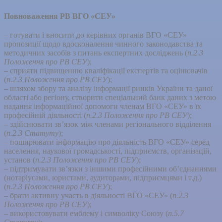
Повноваження РВ ВГО «СЕУ»
– готувати і вносити до керівних органів ВГО «СЕУ»
пропозиції щодо вдосконалення чинного законодавства та
методичних засобів з питань експертних досліджень (
п.2.3
Положення про РВ СЕУ
);
– сприяти підвищенню кваліфікації експертів та оцінювачів
(
п.2.3
Положення про РВ СЕУ
);
– шляхом збору та аналізу інформації ринків України та даної
області або регіону, створити спеціальний банк даних з метою
надання інформаційної допомоги членам ВГО «СЕУ» в їх
професійній діяльності (
п.2.3
Положення про РВ СЕУ
);
– здійснювати зв’язок між членами регіонального відділення
(
п.2.3 Статуту
);
– поширювати інформацію про діяльність ВГО «СЕУ» серед
населення, наукової громадськості, підприємств, організацій,
установ (
п.2.3
Положення про РВ СЕУ
);
– підтримувати зв’язки з іншими професійними об’єднаннями
(нотаріусами, юристами, аудиторами, підприємцями і т.д.)
(
п.2.3
Положення про РВ СЕУ
);
– брати активну участь в діяльності ВГО «СЕУ» (
п.2.3
Положення про РВ СЕУ
);
– використовувати емблему і символіку Союзу (
п.5.7