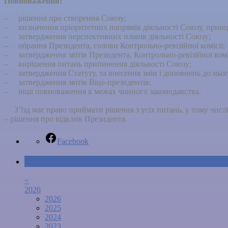
Повноваження:
– рішення про створення Союзу;
– визначення пріоритетних напрямів діяльності Союзу, принц
– затвердження перспективних планів діяльності Союзу;
– обрання Президента, голови Контрольно-ревізійної комісії;
– затвердження звітів Президента, Контрольно-ревізійної коміс
– вирішення питань припинення діяльності Союзу;
– затвердження Статуту, та внесення змін і доповнень до ньог
– затвердження звітів Віце-президентів;
– інші повноваження в межах чинного законодавства.
З’їзд має право приймати рішення з усіх питань, у тому числі і
– рішення про відклик Президента.
Facebook
Календар новин
<
2026
2026
2025
2024
2023