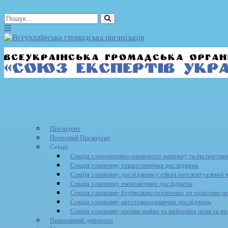
Президент
Почесний Президент
Секції
Секція з нормативно-правового напряму та експертних
Секція з напряму товарознавчих досліджень
Секція з напряму досліджень у сфері інтелектуальної 
Секція з напряму економічних досліджень
Секція з напряму будівельно-технічних та оціночно-з
Секція з напряму автотоварознавчих досліджень
Секція з напряму оцінки майна та майнових прав та пр
Виконавчий директор