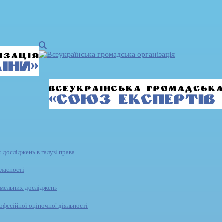
 досліджень в галузі права
власності
емельних досліджень
офесійної оціночної діяльності