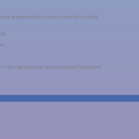
ипів формування й використання його майна;
ії;
о;
 з тих, які віднесені до компетенції Правління;