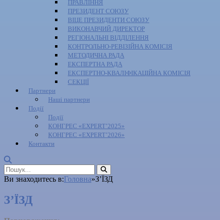
ПРАВЛІННЯ
ПРЕЗИДЕНТ СОЮЗУ
ВІЦЕ ПРЕЗИДЕНТИ СОЮЗУ
ВИКОНАВЧИЙ ДИРЕКТОР
РЕГІОНАЛЬНІ ВІДДІЛЕННЯ
КОНТРОЛЬНО-РЕВІЗІЙНА КОМІСІЯ
МЕТОДИЧНА РАДА
ЕКСПЕРТНА РАДА
ЕКСПЕРТНО-КВАЛІФІКАЦІЙНА КОМІСІЯ
СЕКЦІЇ
Партнери
Наші партнери
Події
Події
КОНГРЕС «EXPERT’2025»
КОНГРЕС «EXPERT’2026»
Контакти
Ви знаходитесь в:
Головна
»
З’ЇЗД
З’ЇЗД