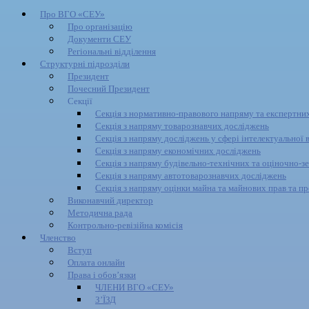
Про ВГО «СЕУ»
Про організацію
Документи СЕУ
Регіональні відділення
Структурні підрозділи
Президент
Почесний Президент
Секції
Секція з нормативно-правового напряму та експертних
Секція з напряму товарознавчих досліджень
Секція з напряму досліджень у сфері інтелектуальної 
Секція з напряму економічних досліджень
Секція з напряму будівельно-технічних та оціночно-з
Секція з напряму автотоварознавчих досліджень
Секція з напряму оцінки майна та майнових прав та пр
Виконавчий директор
Методична рада
Контрольно-ревізійна комісія
Членство
Вступ
Оплата онлайн
Права і обов’язки
ЧЛЕНИ ВГО «СЕУ»
З’ЇЗД