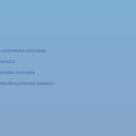
 досліджень в галузі права
власності
емельних досліджень
офесійної оціночної діяльності