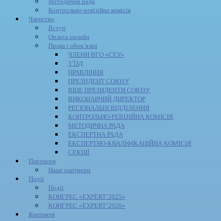
Методична рада
Контрольно-ревізійна комісія
Членство
Вступ
Оплата онлайн
Права і обов’язки
ЧЛЕНИ ВГО «СЕУ»
З’ЇЗД
ПРАВЛІННЯ
ПРЕЗИДЕНТ СОЮЗУ
ВІЦЕ ПРЕЗИДЕНТИ СОЮЗУ
ВИКОНАВЧИЙ ДИРЕКТОР
РЕГІОНАЛЬНІ ВІДДІЛЕННЯ
КОНТРОЛЬНО-РЕВІЗІЙНА КОМІСІЯ
МЕТОДИЧНА РАДА
ЕКСПЕРТНА РАДА
ЕКСПЕРТНО-КВАЛІФІКАЦІЙНА КОМІСІЯ
СЕКЦІЇ
Партнери
Наші партнери
Події
Події
КОНГРЕС «EXPERT’2025»
КОНГРЕС «EXPERT’2026»
Контакти