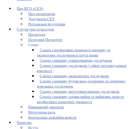
Про ВГО «СЕУ»
Про організацію
Документи СЕУ
Регіональні відділення
Структурні підрозділи
Президент
Почесний Президент
Секції
Секція з нормативно-правового напряму та
експертних досліджень в галузі права
Секція з напряму товарознавчих досліджень
Секція з напряму досліджень у сфері інтелектуальної
власності
Секція з напряму економічних досліджень
Секція з напряму будівельно-технічних та оціночно-
земельних досліджень
Секція з напряму автотоварознавчих досліджень
Секція з напряму оцінки майна та майнових прав та
професійної оціночної діяльності
Виконавчий директор
Методична рада
Контрольно-ревізійна комісія
Членство
Вступ