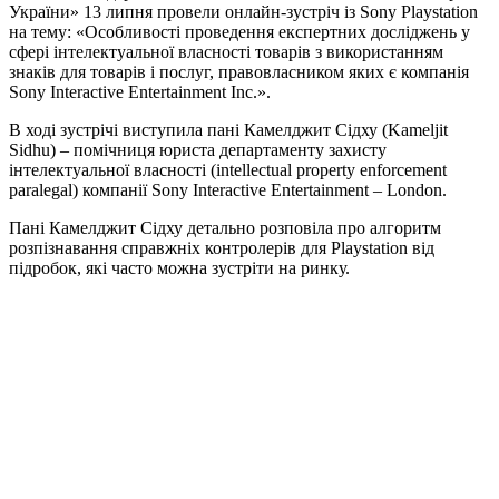
України» 13 липня провели онлайн-зустріч із Sony Playstation
на тему: «Особливості проведення експертних досліджень у
сфері інтелектуальної власності товарів з використанням
знаків для товарів і послуг, правовласником яких є компанія
Sony Interactive Entertainment Inc.».
В ході зустрічі виступила пані Камелджит Сідху (Kameljit
Sidhu) – помічниця юриста департаменту захисту
інтелектуальної власності (intellectual property enforcement
paralegal) компанії Sony Interactive Entertainment – London.
Пані Камелджит Сідху детально розповіла про алгоритм
розпізнавання справжніх контролерів для Playstation від
підробок, які часто можна зустріти на ринку.