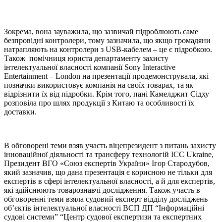
Зокрема, вона зауважила, що зазвичай підроблюють саме
безпровідні контролери, тому зазначила, що якщо громадяни
натрапляють на контролери з USB-кабелем – це є підробкою.
Також помічниця юриста департаменту захисту
інтелектуальної власності компанії Sony Interactive
Entertainment – London на презентації продемонструвала, які
позначки використовує компанія на своїх товарах, та як
відрізнити їх від підробки. Крім того, пані Камелджит Сідху
розповіла про шлях продукції з Китаю та особливості їх
доставки.
В обговорені теми взяв участь віцепрезидент з питань захисту
інноваційної діяльності та трансферу технологій ICC Ukraine,
Президент ВГО «Союз експертів України» Ігор Стародубов,
який зазначив, що дана презентація є корисною не тільки для
експертів в сфері інтелектуальної власності, а й для експертів,
які здійснюють товарознавчі дослідження. Також участь в
обговоренні теми взяла судовий експерт відділу досліджень
об’єктів інтелектуальної власності ВСП ДП “Інформаційні
судові системи” “Центр судової експертизи та експертних