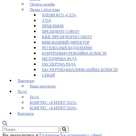
Оплата онлайн
Права і обов’язки
ЧЛЕНИ ВГО «СЕУ»
З’ЇЗД
ПРАВЛІННЯ
ПРЕЗИДЕНТ СОЮЗУ
ВІЦЕ ПРЕЗИДЕНТИ СОЮЗУ
ВИКОНАВЧИЙ ДИРЕКТОР
РЕГІОНАЛЬНІ ВІДДІЛЕННЯ
КОНТРОЛЬНО-РЕВІЗІЙНА КОМІСІЯ
МЕТОДИЧНА РАДА
ЕКСПЕРТНА РАДА
ЕКСПЕРТНО-КВАЛІФІКАЦІЙНА КОМІСІЯ
СЕКЦІЇ
Партнери
Наші партнери
Події
Події
КОНГРЕС «EXPERT’2025»
КОНГРЕС «EXPERT’2026»
Контакти
Ви знаходитесь в:
Головна
»
Дослідження у сфері