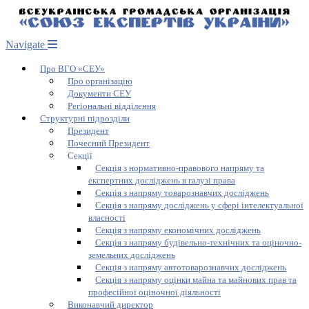
Navigate
Про ВГО «СЕУ»
Про організацію
Документи СЕУ
Регіональні відділення
Структурні підрозділи
Президент
Почесний Президент
Секції
Секція з нормативно-правового напряму та
експертних досліджень в галузі права
Секція з напряму товарознавчих досліджень
Секція з напряму досліджень у сфері інтелектуальної
власності
Секція з напряму економічних досліджень
Секція з напряму будівельно-технічних та оціночно-
земельних досліджень
Секція з напряму автотоварознавчих досліджень
Секція з напряму оцінки майна та майнових прав та
професійної оціночної діяльності
Виконавчий директор