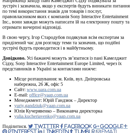
Наприкінці заходу пані Камелджит Сідху подякувала за
зустріч і зазначила, якщо у експертів будуть виникати питання
по темі використання знаків для товарів і послуг,
правовласником яких є компанія Sony Interactive Entertainment
Inc., вони завжди можуть написати їй на електронну пошту та
отримати вичерпні відповіді.
В свою чергу, Ігор Стародубов подякував всім експертам за
приділений час для розгляду теми та зазначив, що подібні
зустрічі будуть проводитися і в майбутньому.
Довідково.
Усі бажаючі можуть зв’язатися із пані Камелджит
Сідху, Sony Interactive Entertainment Europe Limited, через їх
представників в Україні за контактами нижче:
Місце розташування: м. Київ, вул. Дніпровська
набережна, 26 Ж, офіс 5
Сайт:
www.uara.com.ua
E-mail:
office@vaap.com.ua
Менеджмент: Юрій Гандзюк – Директор
yuriy.gandziuk@vaap.com.ua
Юлія Кучерявенко – Виконавча директорка
yulia.kucheriavenko@vaap.com.ua
Поділитися.
Twitter
Facebook
Google+
Pinterest
LinkedIn
Tumblr
Email