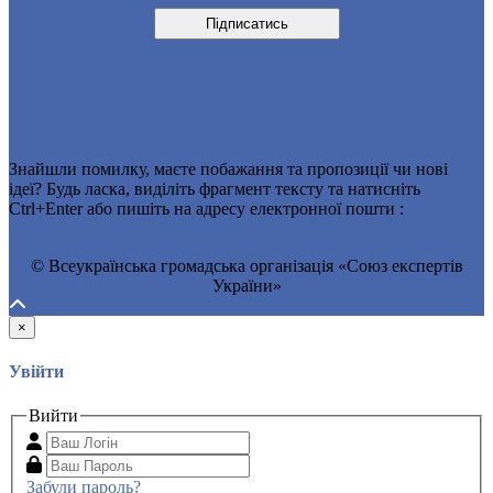
Договір публічної оферти
Знайшли помилку, маєте побажання та пропозиції чи нові
ідеї? Будь ласка, виділіть фрагмент тексту та натисніть
Ctrl+Enter або пишіть на адресу електронної пошти :
Info@seu.in.ua
© Всеукраїнська громадська організація «Союз експертів
України»
×
Увійти
Вийти
Забули пароль?