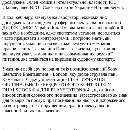
досліджень”, член комісії з інтелектуальної власності ICC
Ukraine, член ВГО «Союз експертів України» Наталія Бегуш.
В ході вебінару, завідувачка лабораторії економічних
досліджень та досліджень у сфері інтелектуальної власності
ДНДЕКЦ МВС України Інна Голова зазначила, що подібний
захід був необхідним, адже експертам установи доводиться
часто працювати з контролерами, і потрібно знати, які
порушення можливі, і на які може реагувати компанія
правовласник. Також Інна Голова зазначила, що важливо
звернути увагу замовникам на формулювання редакції
питання, яке ставиться на вирішення судовому експерту.
Учасники вебінару погодилися із позицією компанії Sony
Interactive Entertainment – London, яку демонструвала пані
Камелджит Сідху у презентації «ІДЕНТИФІКАЦІЯ
ОРИГІНАЛЬНОГО БЕЗДРОТОВОГО КОНТРОЛЕРУ
DUALSHOCK® 4 ДЛЯ PLAYSTATION® 4», що дійсно
використання словесного позначення зареєстрованого як знак
для товарів та послуг, при посиланні на нього, відображеного
на контролері, не є порушенням прав інтелектуальної
власності на таке позначення.