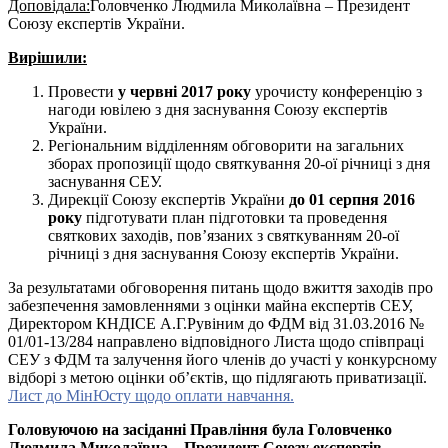
Доповідала:
Головченко Людмила Миколаївна – Президент
Союзу експертів України.
Вирішили:
Провести
у червні 2017 року
урочисту конференцію з
нагоди ювілею з дня заснування Союзу експертів
України.
Регіональним відділенням обговорити на загальних
зборах пропозиції щодо святкування 20-ої річниці з дня
заснування СЕУ.
Дирекції Союзу експертів України
до 01 серпня 2016
року
підготувати план підготовки та проведення
святкових заходів, пов’язаних з святкуванням 20-ої
річниці з дня заснування Союзу експертів України.
За результатами обговорення питань щодо вжиття заходів про
забезпечення замовленнями з оцінки майна експертів СЕУ,
Директором КНДІСЕ А.Г.Рувіним до ФДМ від 31.03.2016 №
01/01-13/284 направлено відповідного Листа щодо співпраці
СЕУ з ФДМ та залучення його членів до участі у конкурсному
відборі з метою оцінки об’єктів, що підлягають приватизації.
Лист до МінЮсту щодо оплати навчання.
Головуючою на засіданні Правління була Головченко
Людмила Миколаївна – Президент Союзу експертів