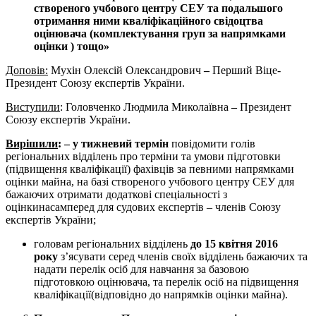
створеного учбового центру СЕУ та подальшого
отримання ними кваліфікаційного свідоцтва
оцінювача (комплектування груп за напрямками
оцінки ) тощо»
Доповів:
Мухін Олексій Олександрович
–
Перший Віце-
Президент Союзу експертів України.
Виступили
: Головченко Людмила Миколаївна
–
Президент
Союзу експертів України.
Вирішили
: – у тижневий термін
повідомити голів
регіональних відділень про терміни та умови підготовки
(підвищення кваліфікації) фахівців за певними напрямками
оцінки майна, на базі створеного учбового центру СЕУ для
бажаючих отримати додаткові спеціальності з
оцінкинасамперед для судових експертів – членів Союзу
експертів України;
головам регіональних відділень
до 15 квітня 2016
року
з’ясувати серед членів своїх відділень бажаючих та
надати перелік осіб для навчання за базовою
підготовкою оцінювача, та перелік осіб на підвищення
кваліфікації(відповідно до напрямків оцінки майна).