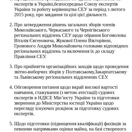
експертів в Україні,безпосередньо Союзу експертів
України та роботу керівництва СЕУ за період з лютого
2015 року, про завдання та цілі цієї діяльності.
Про затвердження рішень загальних зборів членів
Миколаївського, Черкаського та Чернігівського
регіональних відділень СЕУ щодо обрання Богомолова
Віталія Євгеновича, Жукової Олени Вікторівни,
Громового Андрія Миколайовича головами відповідних
регіональних відділень та включення їх до складу
Правління СЕУ.
Про прийняття організаційних заходів щодо проведення
звітно-виборчих зборів у Полтавському,Закарпатському
та Львівському регіональних відділеннях СЕУ.
Обговорення питання щодо вкрай високої вартості
навчання, стажування (з метою атестації) судових
експертів в НДІСЕ Мін’юсту України та підготовки
звернення до Міністерства юстиції України щодо
перегляду існуючих розцінок за підготовку судових
експертів.
Щодо підготовки (підвищення кваліфікації) фахівців за
певними напрямками оцінки майна, на базі створеного