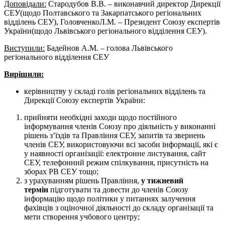
Доповідали:
Стародубов В.В. – виконавчий директор Дирекції
СЕУ(щодо Полтавського та Закарпатського регіональних
відділень СЕУ), ГоловченкоЛ.М. – Президент Союзу експертів
України(щодо Львівського регіонального відділення СЕУ).
Виступили:
Бадейнов А.М. – голова Львівського
регіонального відділення СЕУ
Вирішили:
керівництву у складі голів регіональних відділень та
Дирекції Союзу експертів України:
прийняти необхідні заходи щодо постійного
інформування членів Союзу про діяльність у виконанні
рішень з’їздів та Правління СЕУ, запитів та звернень
членів СЕУ, використовуючи всі засоби інформації, які є
у наявності організації: електронне листування, сайт
СЕУ, телефонний режим спілкування, присутність на
зборах РВ СЕУ тощо;
з урахуванням рішень Правління,
у тижневий
термін
підготувати та довести до членів Союзу
інформацію щодо політики у питаннях залучення
фахівців з оціночної діяльності до складу організації та
мети створення учбового центру;