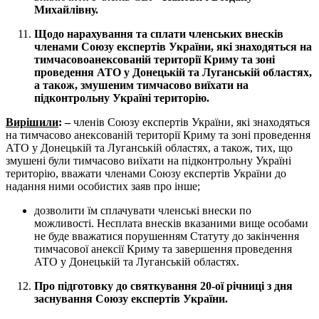
Михайлівну.
Щодо нарахування та сплати членських внесків
членами Союзу експертів України, які знаходяться на
тимчасовоанексованій території Криму та зоні
проведення АТО у Донецькій та Луганській областях,
а також, змушеним тимчасово виїхати на
підконтрольну Україні територію.
Вирішили
: –
членів Союзу експертів України, які знаходяться
на тимчасово анексованій території Криму та зоні проведення
АТО у Донецькій та Луганській областях, а також, тих, що
змушені були тимчасово виїхати на підконтрольну Україні
територію, вважати членами Союзу експертів України до
надання ними особистих заяв про інше;
дозволити їм сплачувати членські внески по
можливості. Несплата внесків вказаними вище особами
не буде вважатися порушенням Статуту до закінчення
тимчасової анексії Криму та завершення проведення
АТО у Донецькій та Луганській областях.
Про підготовку до святкування 20-ої річниці з дня
заснування Союзу експертів України.