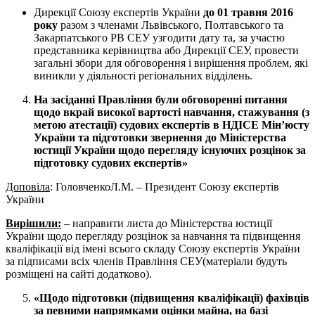
Дирекції Союзу експертів України
до 01 травня 2016
року
разом з членами Львівського, Полтавського та
Закарпатського РВ СЕУ узгодити дату та, за участю
представника керівництва або Дирекції СЕУ, провести
загальні збори для обговорення і вирішення проблем, які
виникли у діяльності регіональних відділень.
На засіданні Правління були обговоренні питання
щодо вкрай високої вартості навчання, стажування (з
метою атестації) судових експертів в НДІСЕ Мін’юсту
України та підготовки звернення до Міністерства
юстиції України щодо перегляду існуючих розцінок за
підготовку судових експертів»
Доповіла
: ГоловченкоЛ.М. – Президент Союзу експертів
України
Вирішили:
– направити листа до Міністерства юстиції
України щодо перегляду розцінок за навчання та підвищення
кваліфікації від імені всього складу Союзу експертів України
за підписами всіх членів Правління СЕУ(матеріали будуть
розміщені на сайті додатково).
«Щодо підготовки (підвищення кваліфікації) фахівців
за певними напрямками оцінки майна, на базі