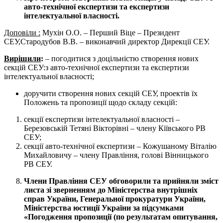
авто-технічної експертизи та експертизи
інтелектуальної власності.
Доповіли :
Мухін О.О. – Перший Віце – Президент
СЕУ,Стародубов В.В. – виконавчий директор Дирекції СЕУ.
Вирішили
:
– погодитися з доцільністю створення нових
секцій СЕУ:з авто-технічної експертизи та експертизи
інтелектуальної власності;
доручити створення нових секцій СЕУ, проектів їх
Положень та пропозиції щодо складу секцій:
секції експертизи інтелектуальної власності –
Березовській Тетяні Вікторівні – члену Кіївського РВ
СЕУ;
секції авто-технічної експертизи – Кожушаному Віталію
Михайловичу – члену Правління, голові Вінницького
РВ СЕУ.
Члени Правління СЕУ обговорили та прийняли зміст
листа зі зверненням до Міністерства внутрішніх
справ України, Генеральної прокуратури України,
Міністерства юстиції України за підсумками
«Погодження пропозиції (по результатам опитування,