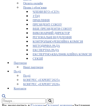
Оплата онлайн
Права і обов’язки
ЧЛЕНИ ВГО «СЕУ»
З’ЇЗД
ПРАВЛІННЯ
ПРЕЗИДЕНТ СОЮЗУ
ВІЦЕ ПРЕЗИДЕНТИ СОЮЗУ
ВИКОНАВЧИЙ ДИРЕКТОР
РЕГІОНАЛЬНІ ВІДДІЛЕННЯ
КОНТРОЛЬНО-РЕВІЗІЙНА КОМІСІЯ
МЕТОДИЧНА РАДА
ЕКСПЕРТНА РАДА
ЕКСПЕРТНО-КВАЛІФІКАЦІЙНА КОМІСІЯ
СЕКЦІЇ
Партнери
Наші партнери
Події
Події
КОНГРЕС «EXPERT’2025»
КОНГРЕС «EXPERT’2026»
Контакти
Ви знаходитесь в:
Головна
»
Останні новини
»
Засідання