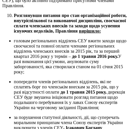
СЕУ), що було активно підтримано присутніми членами
Правління.
Розглянувши питання про стан організаційної роботи,
внутріспілкової та виконавчої дисципліни, своєчасної
сплати членських внесків та заходи щодо усунення
існуючих недоліків, Правління
вирішило:
головам регіональних відділень СЕУ вжити заходи щодо
своєчасної та повної оплати членами регіональних
відділень членських внесків за 2015 рік, та за перший
квартал 2016 року у термін –
до 1 травня 2016 року.
У
разі виконання цієї умови, анулювати суму
заборгованості, яка створилася станом на 01 січня 2015
року;
попередити членів регіональних відділень, які не
сплатять борг по членськім внескам за 2015 рік, що у
разі відсутності оплати
до 1 травня 2015 року,
дирекція
СЕУ буде змушена ініціювати розгляд питання щодо
подальшого перебування їх у лавах Союзу експертів
України на черговому засіданні Правління;
за порушення статутної діяльності, дії, що суперечать
моральним принципам члена Союзу експертів України
виключити з членів СЕУ-
Ісакович Богдану