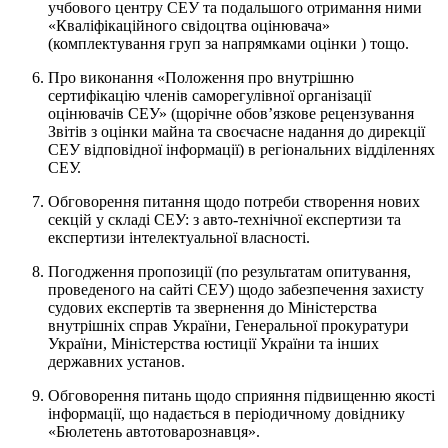
учбового центру СЕУ та подальшого отримання ними
«Кваліфікаційного свідоцтва оцінювача»
(комплектування груп за напрямками оцінки ) тощо.
Про виконання «Положення про внутрішню
сертифікацію членів саморегулівної організації
оцінювачів СЕУ» (щорічне обов’язкове рецензування
Звітів з оцінки майна та своєчасне надання до дирекції
СЕУ відповідної інформації) в регіональних відділеннях
СЕУ.
Обговорення питання щодо потреби створення нових
секцій у складі СЕУ: з авто-технічної експертизи та
експертизи інтелектуальної власності.
Погодження пропозиції (по результатам опитування,
проведеного на сайті СЕУ) щодо забезпечення захисту
судових експертів та звернення до Міністерства
внутрішніх справ України, Генеральної прокуратури
України, Міністерства юстиції України та інших
державних установ.
Обговорення питань щодо сприяння підвищенню якості
інформації, що надається в періодичному довіднику
«Бюлетень автотоварознавця».