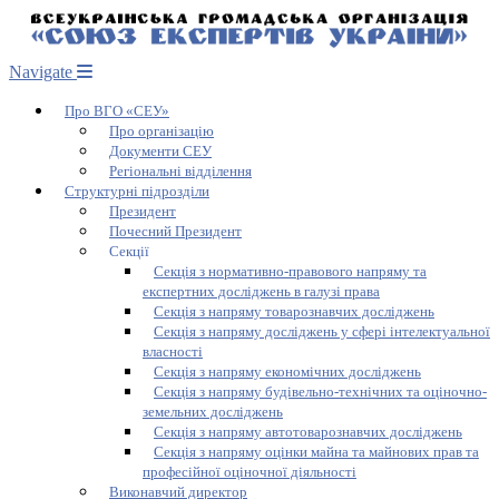
Navigate
Про ВГО «СЕУ»
Про організацію
Документи СЕУ
Регіональні відділення
Структурні підрозділи
Президент
Почесний Президент
Секції
Секція з нормативно-правового напряму та
експертних досліджень в галузі права
Секція з напряму товарознавчих досліджень
Секція з напряму досліджень у сфері інтелектуальної
власності
Секція з напряму економічних досліджень
Секція з напряму будівельно-технічних та оціночно-
земельних досліджень
Секція з напряму автотоварознавчих досліджень
Секція з напряму оцінки майна та майнових прав та
професійної оціночної діяльності
Виконавчий директор