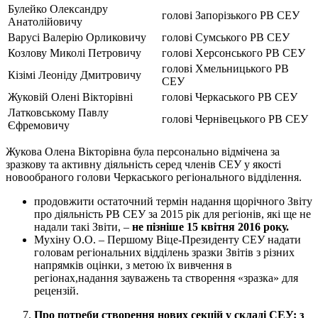
Булейко Олександру
голові Запорізького РВ СЕУ
Анатолійовичу
Варусі Валерію Орликовичу
голові Сумського РВ СЕУ
Козлову Миколі Петровичу
голові Херсонського РВ СЕУ
голові Хмельницького РВ
Кізімі Леоніду Дмитровичу
СЕУ
Жуковій Олені Вікторівні
голові Черкаського РВ СЕУ
Латковському Павлу
голові Чернівецького РВ СЕУ
Єфремовичу
Жукова Олена Вікторівна була персонально відмічена за
зразкову та активну діяльність серед членів СЕУ у якості
новообраного голови Черкаського регіонального відділення.
продовжити остаточний термін надання щорічного Звіту
про діяльність РВ СЕУ за 2015 рік для регіонів, які ще не
надали такі Звіти, –
не пізніше 15 квітня 2016 року.
Мухіну О.О. – Першому Віце-Президенту СЕУ надати
головам регіональних відділень зразки Звітів з різних
напрямків оцінки, з метою їх вивчення в
регіонах,надання зауважень та створення «зразка» для
рецензій.
Про потреби створення нових секцій у складі СЕУ: з