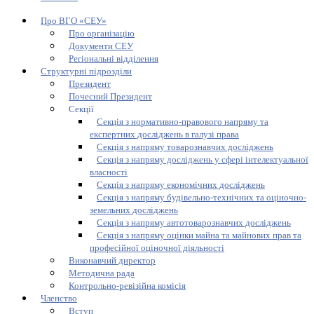
Про ВГО «СЕУ»
Про організацію
Документи СЕУ
Регіональні відділення
Структурні підрозділи
Президент
Почесний Президент
Секції
Секція з нормативно-правового напряму та
експертних досліджень в галузі права
Секція з напряму товарознавчих досліджень
Секція з напряму досліджень у сфері інтелектуальної
власності
Секція з напряму економічних досліджень
Секція з напряму будівельно-технічних та оціночно-
земельних досліджень
Секція з напряму автотоварознавчих досліджень
Секція з напряму оцінки майна та майнових прав та
професійної оціночної діяльності
Виконавчий директор
Методична рада
Контрольно-ревізійна комісія
Членство
Вступ