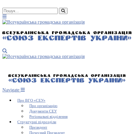
Navigate
Про ВГО «СЕУ»
Про організацію
Документи СЕУ
Регіональні відділення
Структурні підрозділи
Президент
Почесний Президент