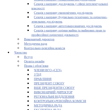
Секція з напряму досліджень у сфері інтелектуальної
власності
Секція з напряму економічних досліджень
Секція з напряму будівельно-технічних та оціночно-
земельних досліджень
Секція з напряму автотоварознавчих досліджень
Секція з напряму оцінки майна та майнових прав та
професійної оціночної діяльності
Виконавчий директор
Методична рада
Контрольно-ревізійна комісія
Членство
Вступ
Оплата онлайн
Права і обов’язки
ЧЛЕНИ ВГО «СЕУ»
З’ЇЗД
ПРАВЛІННЯ
ПРЕЗИДЕНТ СОЮЗУ
ВІЦЕ ПРЕЗИДЕНТИ СОЮЗУ
ВИКОНАВЧИЙ ДИРЕКТОР
РЕГІОНАЛЬНІ ВІДДІЛЕННЯ
КОНТРОЛЬНО-РЕВІЗІЙНА КОМІСІЯ
МЕТОДИЧНА РАДА
ЕКСПЕРТНА РАДА