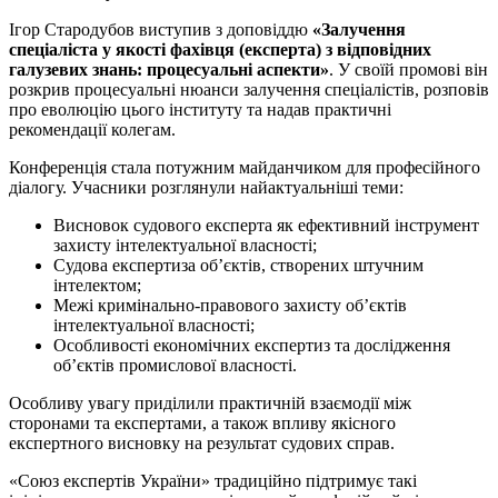
Ігор Стародубов виступив з доповіддю
«Залучення
спеціаліста у якості фахівця (експерта) з відповідних
галузевих знань: процесуальні аспекти»
. У своїй промові він
розкрив процесуальні нюанси залучення спеціалістів, розповів
про еволюцію цього інституту та надав практичні
рекомендації колегам.
Конференція стала потужним майданчиком для професійного
діалогу. Учасники розглянули найактуальніші теми:
Висновок судового експерта як ефективний інструмент
захисту інтелектуальної власності;
Судова експертиза об’єктів, створених штучним
інтелектом;
Межі кримінально-правового захисту об’єктів
інтелектуальної власності;
Особливості економічних експертиз та дослідження
об’єктів промислової власності.
Особливу увагу приділили практичній взаємодії між
сторонами та експертами, а також впливу якісного
експертного висновку на результат судових справ.
«Союз експертів України» традиційно підтримує такі