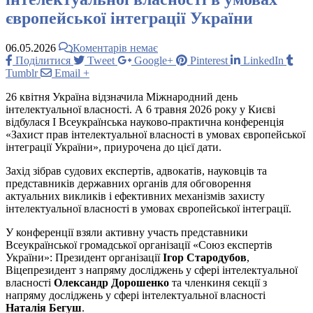
європейської інтеграції України
06.05.2026
Коментарів немає
Поділитися
Tweet
Google+
Pinterest
LinkedIn
Tumblr
Email
+
26 квітня Україна відзначила Міжнародний день
інтелектуальної власності. А 6 травня 2026 року у Києві
відбулася І Всеукраїнська науково-практична конференція
«Захист прав інтелектуальної власності в умовах європейської
інтеграції України», приурочена до цієї дати.
Захід зібрав судових експертів, адвокатів, науковців та
представників державних органів для обговорення
актуальних викликів і ефективних механізмів захисту
інтелектуальної власності в умовах європейської інтеграції.
У конференції взяли активну участь представники
Всеукраїнської громадської організації «Союз експертів
України»: Президент організації
Ігор Стародубов
,
Віцепрезидент з напряму досліджень у сфері інтелектуальної
власності
Олександр Дорошенко
та членкиня секції з
напряму досліджень у сфері інтелектуальної власності
Наталія Бегуш
.