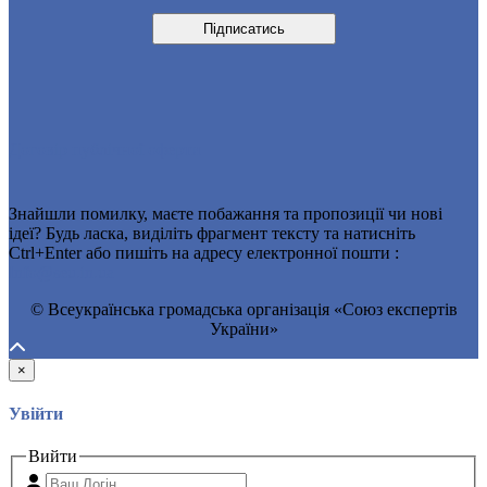
Договір публічної оферти
Знайшли помилку, маєте побажання та пропозиції чи нові
ідеї? Будь ласка, виділіть фрагмент тексту та натисніть
Ctrl+Enter або пишіть на адресу електронної пошти :
Info@seu.in.ua
© Всеукраїнська громадська організація «Союз експертів
України»
×
Увійти
Вийти