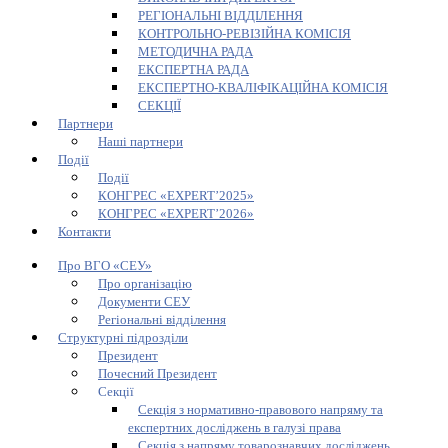
РЕГІОНАЛЬНІ ВІДДІЛЕННЯ
КОНТРОЛЬНО-РЕВІЗІЙНА КОМІСІЯ
МЕТОДИЧНА РАДА
ЕКСПЕРТНА РАДА
ЕКСПЕРТНО-КВАЛІФІКАЦІЙНА КОМІСІЯ
СЕКЦІЇ
Партнери
Наші партнери
Події
Події
КОНГРЕС «EXPERT’2025»
КОНГРЕС «EXPERT’2026»
Контакти
Про ВГО «СЕУ»
Про організацію
Документи СЕУ
Регіональні відділення
Структурні підрозділи
Президент
Почесний Президент
Секції
Секція з нормативно-правового напряму та
експертних досліджень в галузі права
Секція з напряму товарознавчих досліджень