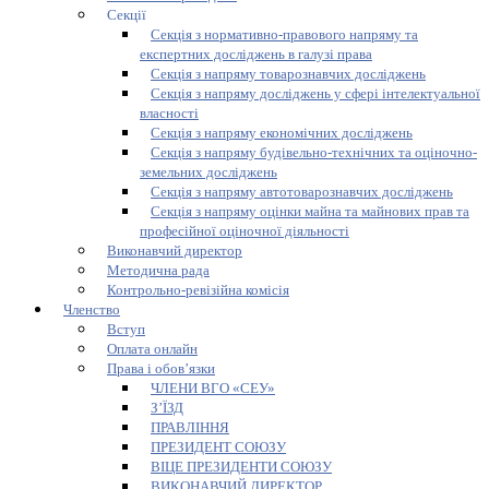
Секції
Секція з нормативно-правового напряму та
експертних досліджень в галузі права
Секція з напряму товарознавчих досліджень
Секція з напряму досліджень у сфері інтелектуальної
власності
Секція з напряму економічних досліджень
Секція з напряму будівельно-технічних та оціночно-
земельних досліджень
Секція з напряму автотоварознавчих досліджень
Секція з напряму оцінки майна та майнових прав та
професійної оціночної діяльності
Виконавчий директор
Методична рада
Контрольно-ревізійна комісія
Членство
Вступ
Оплата онлайн
Права і обов’язки
ЧЛЕНИ ВГО «СЕУ»
З’ЇЗД
ПРАВЛІННЯ
ПРЕЗИДЕНТ СОЮЗУ
ВІЦЕ ПРЕЗИДЕНТИ СОЮЗУ
ВИКОНАВЧИЙ ДИРЕКТОР